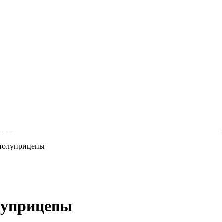
оскве.
полуприцепы
луприцепы