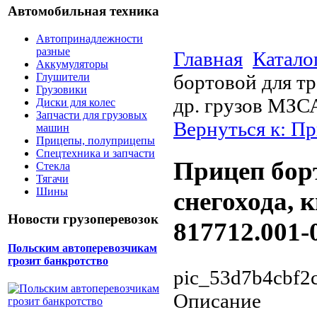
Автомобильная техника
Автопринадлежности
разные
Главная
Катало
Аккумуляторы
Глушители
бортовой для т
Грузовики
др. грузов МЗСА
Диски для колес
Запчасти для грузовых
Вернуться к: П
машин
Прицепы, полуприцепы
Спецтехника и запчасти
Прицеп бор
Стекла
Тягачи
Шины
снегохода, 
Новости грузоперевозок
817712.001-0
Польским автоперевозчикам
грозит банкротство
pic_53d7b4cbf2c
Описание