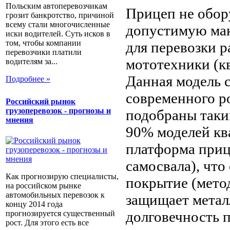
Польским автоперевозчикам
Прицеп не обор
грозит банкротство, причиной
всему стали многочисленные
допустимую мак
иски водителей. Суть исков в
том, чтобы компании
для перевозки р
перевозчики платили
мототехники (кв
водителям за...
Данная модель с
Подробнее »
современного р
Российский рынок
грузоперевозок - прогнозы и
подобраны таки
мнения
90% моделей кв
платформа приц
самосвала), что
Как прогнозирую специалисты,
покрытие (мето
на российском рынке
автомобильных перевозок к
защищает метал
концу 2014 года
долговечность п
прогнозируется существенный
рост. Для этого есть все