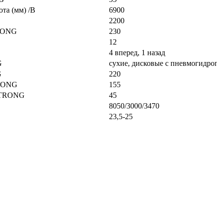
та (мм) /B
6900
2200
TRONG
230
12
4 вперед, 1 назад
G
сухие, дисковые с пневмогидро
G
220
TRONG
155
/STRONG
45
8050/3000/3470
23,5-25