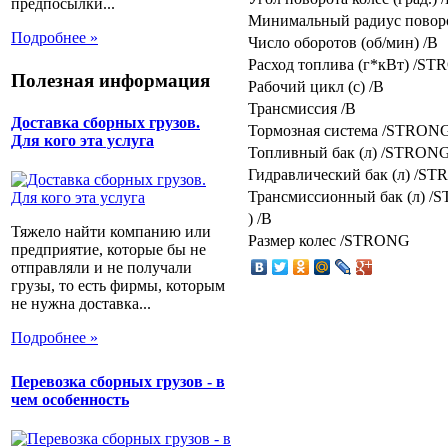
предпосылки...
Минимальный радиус поворо
Подробнее »
Число оборотов (об/мин) /B
Расход топлива (г*кВт) /S
Полезная информация
Рабочий цикл (с) /B
Трансмиссия /B
Доставка сборных грузов.
Тормозная система /STRON
Для кого эта услуга
Топливный бак (л) /STRON
Гидравлический бак (л) /S
Трансмиссионный бак (л) 
) /B
Тяжело найти компанию или
Размер колес /STRONG
предприятие, которые бы не
отправляли и не получали
грузы, то есть фирмы, которым
не нужна доставка...
Подробнее »
Перевозка сборных грузов - в
чем особенность