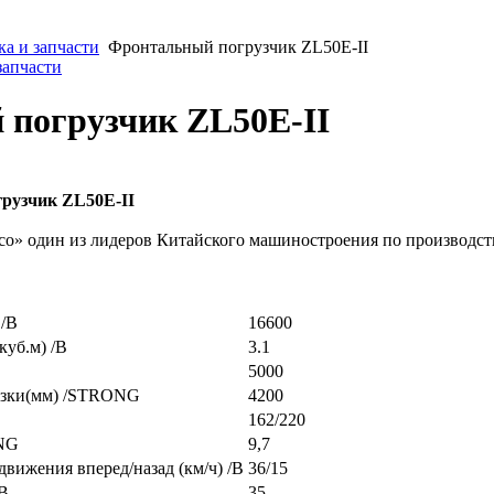
а и запчасти
Фронтальный погрузчик ZL50E-II
запчасти
погрузчик ZL50E-II
рузчик ZL50E-II
o» один из лидеров Китайского машиностроения по производств
 /B
16600
уб.м) /B
3.1
5000
узки(мм) /STRONG
4200
162/220
ONG
9,7
вижения вперед/назад (км/ч) /B
36/15
/B
35