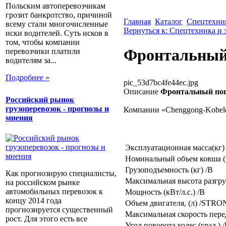
Польским автоперевозчикам
грозит банкротство, причиной
Главная
Каталог
Спецтехник
всему стали многочисленные
Вернуться к: Спецтехника и 
иски водителей. Суть исков в
том, чтобы компании
Фронтальный 
перевозчики платили
водителям за...
Подробнее »
pic_53d7bc4fe44ec.jpg
Описание
Фронтальный пог
Российский рынок
грузоперевозок - прогнозы и
Компании «Chenggong-Kobelc
мнения
Эксплуатационная масса(кг)
Номинальный объем ковша (к
Грузоподъемность (кг) /B
Как прогнозирую специалисты,
Максимальная высота разгр
на российском рынке
автомобильных перевозок к
Мощность (кВт/л.с.) /B
концу 2014 года
Объем двигателя, (л) /STR
прогнозируется существенный
Максимальная скорость перед
рост. Для этого есть все
Угол поворота колес (град.) 