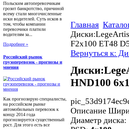
Польским автоперевозчикам
грозит банкротство, причиной
всему стали многочисленные
иски водителей. Суть исков в
Главная
Катало
том, чтобы компании
перевозчики платили
Диски:LegeArti
водителям за...
F2x100 ET48 D54
Подробнее »
Вернуться к: Ди
Российский рынок
грузоперевозок - прогнозы и
Диски:LegeA
мнения
HND100 6x15
Как прогнозирую специалисты,
pic_53d9174ec9
на российском рынке
Описание
Ширин
автомобильных перевозок к
концу 2014 года
Диаметр диска:
прогнозируется существенный
рост. Для этого есть все