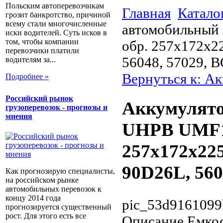
Польским автоперевозчикам
Главная
Катало
грозит банкротство, причиной
всему стали многочисленные
автомобильный
иски водителей. Суть исков в
том, чтобы компании
обр. 257x172x2
перевозчики платили
56048, 57029, 
водителям за...
Вернуться к: А
Подробнее »
Российский рынок
Аккумулят
грузоперевозок - прогнозы и
мнения
UHPB UMF11
257x172x22
90D26L, 560
Как прогнозирую специалисты,
на российском рынке
автомобильных перевозок к
концу 2014 года
pic_53d9161099
прогнозируется существенный
рост. Для этого есть все
Описание
Емкос