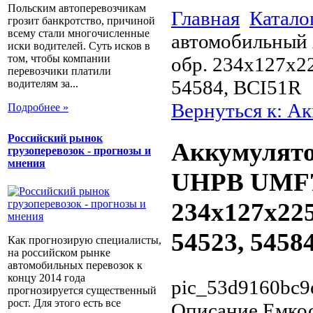
Польским автоперевозчикам
Главная
Катало
грозит банкротство, причиной
всему стали многочисленные
автомобильный
иски водителей. Суть исков в
том, чтобы компании
обр. 234x127x2
перевозчики платили
54584, BCI51R
водителям за...
Вернуться к: А
Подробнее »
Российский рынок
Аккумулят
грузоперевозок - прогнозы и
мнения
UHPB UMF75
234x127x225
54523, 5458
Как прогнозирую специалисты,
на российском рынке
автомобильных перевозок к
концу 2014 года
pic_53d9160bc9
прогнозируется существенный
рост. Для этого есть все
Описание
Емкос